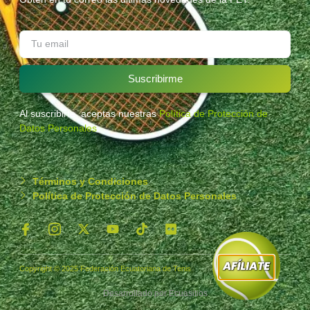
Suscribirme
Al suscribirte, aceptas nuestras
Política de Protección de
Datos Personales
.
Términos y Condiciones
Política de Protección de Datos Personales
Copyright © 2025 Federación Ecuatoriana de Tenis
Desarrollado por
Ecuasitios