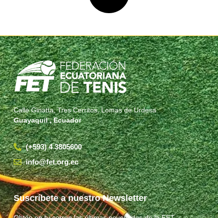
Calle Ginatta, Tres Cerritos, Lomas de Urdesa
Guayaquil , Ecuador
(+593) 4 3805600
info@fet.org.ec
Suscríbete a nuestro Newsletter
Obtén en tu correo las últimas novedades de la FET.