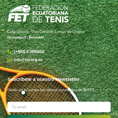
Calle Ginatta, Tres Cerritos, Lomas de Urdesa
Guayaquil , Ecuador
(+593) 4 3805600
info@fet.org.ec
Suscríbete a nuestro Newsletter
Obtén en tu correo las últimas novedades de la FET.