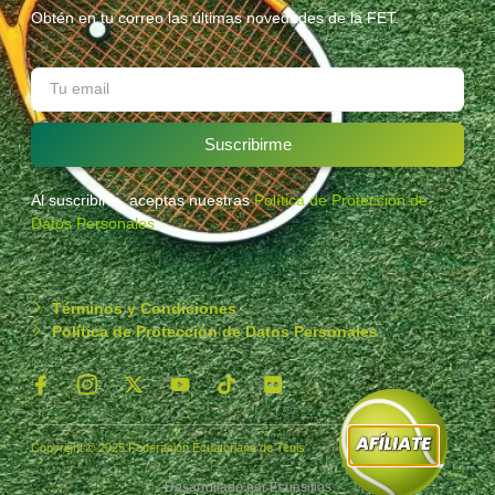
Obtén en tu correo las últimas novedades de la FET.
Suscribirme
Al suscribirte, aceptas nuestras
Política de Protección de
Datos Personales
.
Términos y Condiciones
Política de Protección de Datos Personales
Copyright © 2025 Federación Ecuatoriana de Tenis
Desarrollado por
Ecuasitios