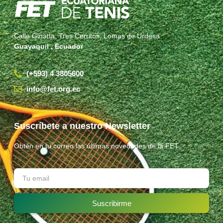
Calle Ginatta, Tres Cerritos, Lomas de Urdesa
Guayaquil , Ecuador
(+593) 4 3805600
info@fet.org.ec
Suscríbete a nuestro Newsletter
Obtén en tu correo las últimas novedades de la FET.
Suscribirme