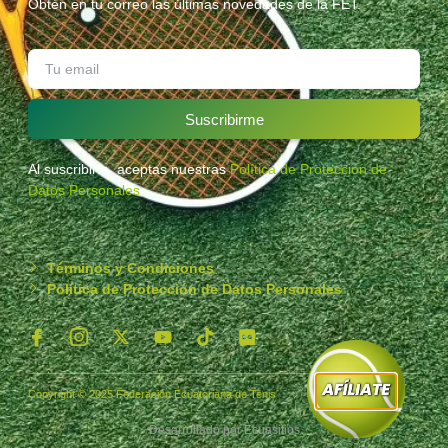
Obtén en tu correo las últimas novedades de la FET.
Suscribirme
Al suscribirte, aceptas nuestras
Política de Protección de
Datos Personales
.
Términos y Condiciones
Política de Protección de Datos Personales
Copyright © 2025 Federación Ecuatoriana de Tenis
Desarrollado por
Ecuasitios