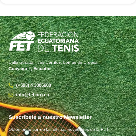
Calle Ginatta, Tres Cerritos, Lomas de Urdesa
Guayaquil , Ecuador
(+593) 4 3805600
info@fet.org.ec
Suscríbete a nuestro Newsletter
Obtén en tu correo las últimas novedades de la FET.