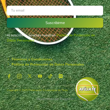
Suscribirme
Al suscribirte, aceptas nuestras
Política de Protección de
Datos Personales
.
Términos y Condiciones
Política de Protección de Datos Personales
Copyright © 2025 Federación Ecuatoriana de Tenis
Desarrollado por
Ecuasitios