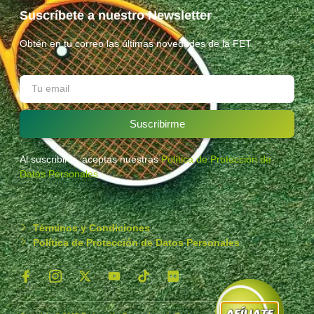
Suscríbete a nuestro Newsletter
Obtén en tu correo las últimas novedades de la FET.
Suscribirme
Al suscribirte, aceptas nuestras
Política de Protección de
Datos Personales
.
Términos y Condiciones
Política de Protección de Datos Personales