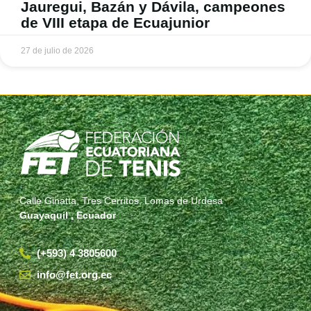
Jauregui, Bazán y Dávila, campeones
de VIII etapa de Ecuajunior
27 de julio de 2026
Calle Ginatta, Tres Cerritos, Lomas de Urdesa
Guayaquil , Ecuador
(+593) 4 3805600
info@fet.org.ec