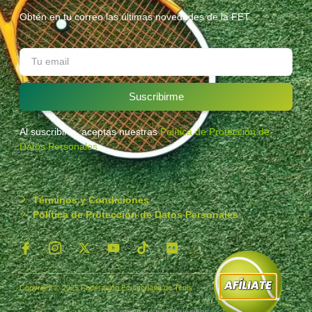
Obtén en tu correo las últimas novedades de la FET.
Suscribirme
Al suscribirte, aceptas nuestras
Política de Protección de
Datos Personales
.
Términos y Condiciones
Política de Protección de Datos Personales
Copyright © 2025 Federación Ecuatoriana de Tenis