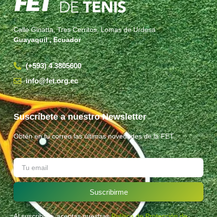
Calle Ginatta, Tres Cerritos, Lomas de Urdesa
Guayaquil , Ecuador
(+593) 4 3805600
info@fet.org.ec
Suscríbete a nuestro Newsletter
Obtén en tu correo las últimas novedades de la FET.
Suscribirme
Al suscribirte, aceptas nuestras
Política de Protección de