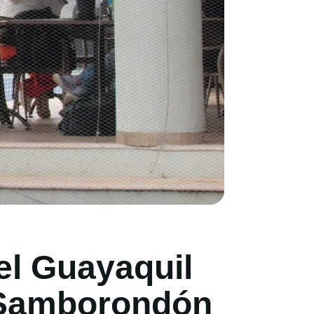
el Guayaquil
e Samborondón