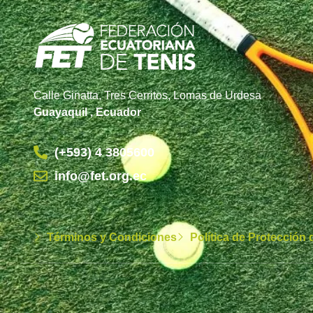
Calle Ginatta, Tres Cerritos, Lomas de Urdesa
Guayaquil , Ecuador
(+593) 4 3805600
info@fet.org.ec
Términos y Condiciones
Política de Protección