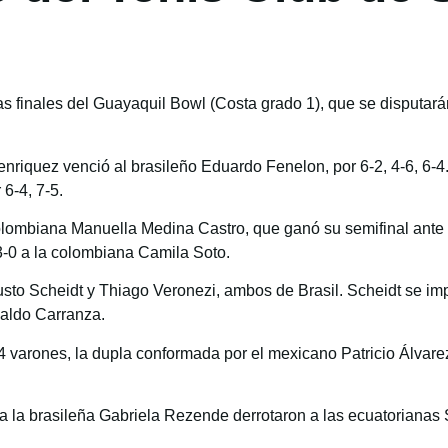
 las finales del Guayaquil Bowl (Costa grado 1), que se disputa
nriquez venció al brasileño Eduardo Fenelon, por 6-2, 4-6, 6-4
6-4, 7-5.
colombiana Manuella Medina Castro, que ganó su semifinal ante G
-0 a la colombiana Camila Soto.
usto Scheidt y Thiago Veronezi, ambos de Brasil. Scheidt se imp
waldo Carranza.
14 varones, la dupla conformada por el mexicano Patricio Álvare
to a la brasileña Gabriela Rezende derrotaron a las ecuatoriana