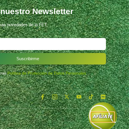
 nuestro Newsletter
imas novedades de la FET.
Suscribirme
stras
Política de Protección de Datos Personales
.