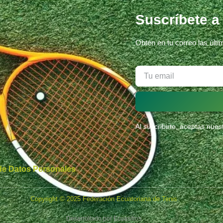
Suscríbete a
Obtén en tu correo las últ
Al suscribirte, aceptas nue
 de Datos Personales
Copyright © 2025 Federación Ecuatoriana de Tenis
Desarrollado por
Ecuasitios