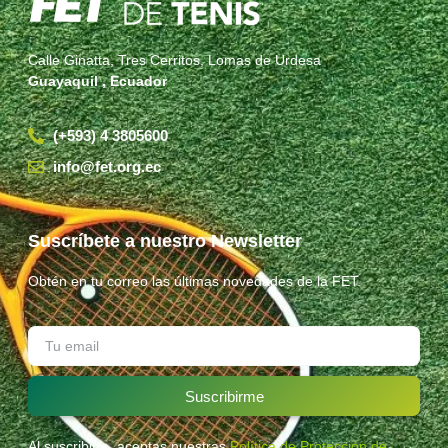
Calle Ginatta, Tres Cerritos, Lomas de Urdesa
Guayaquil , Ecuador
(+593) 4 3805600
info@fet.org.ec
Suscríbete a nuestro Newsletter
Obtén en tu correo las últimas novedades de la FET.
Suscribirme
Al suscribirte, aceptas nuestras
Política de Protección de