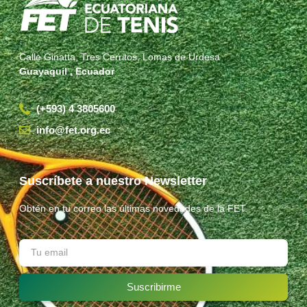
Calle Ginatta, Tres Cerritos, Lomas de Urdesa
Guayaquil , Ecuador
(+593) 4 3805600
info@fet.org.ec
Suscríbete a nuestro Newsletter
Obtén en tu correo las últimas novedades de la FET.
Suscribirme