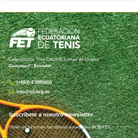
Calle Ginatta, Tres Cerritos, Lomas de Urdesa
Guayaquil , Ecuador
(+593) 4 3805600
info@fet.org.ec
Suscríbete a nuestro Newsletter
Obtén en tu correo las últimas novedades de la FET.