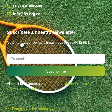
(+593) 4 3805600
info@fet.org.ec
Suscríbete a nuestro Newsletter
Obtén en tu correo las últimas novedades de la FET.
Suscribirme
Al suscribirte, aceptas nuestras
Política de Protección de
Datos Personales
.
Términos y Condiciones