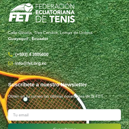
Calle Ginatta, Tres Cerritos, Lomas de Urdesa
Guayaquil , Ecuador
(+593) 4 3805600
info@fet.org.ec
Suscríbete a nuestro Newsletter
Obtén en tu correo las últimas novedades de la FET.