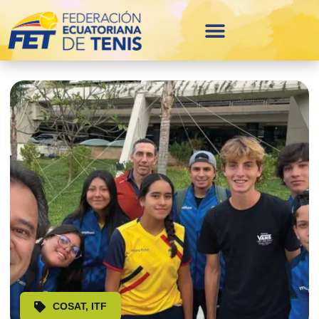
COSAT
,
ITF