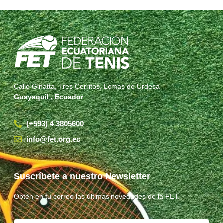
Calle Ginatta, Tres Cerritos, Lomas de Urdesa
Guayaquil , Ecuador
(+593) 4 3805600
info@fet.org.ec
Suscríbete a nuestro Newsletter
Obtén en tu correo las últimas novedades de la FET.