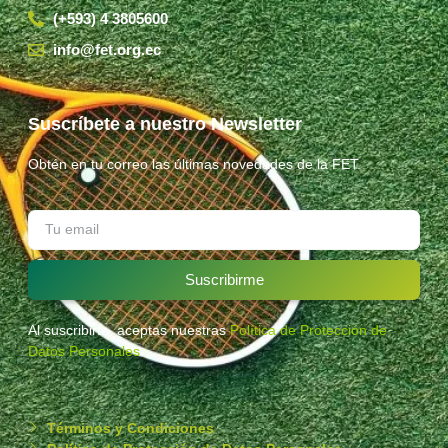
(+593) 4 3805600
info@fet.org.ec
Suscríbete a nuestro Newsletter
Obtén en tu correo las últimas novedades de la FET.
Suscribirme
Al suscribirte, aceptas nuestras
Política de Protección de
Datos Personales
.
Términos y Condiciones