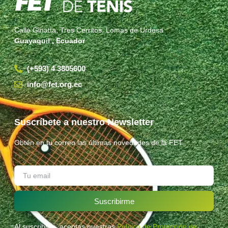
Calle Ginatta, Tres Cerritos, Lomas de Urdesa
Guayaquil , Ecuador
(+593) 4 3805600
info@fet.org.ec
Suscríbete a nuestro Newsletter
Obtén en tu correo las últimas novedades de la FET.
Suscribirme
Al suscribirte, aceptas nuestras
Política de Protección de