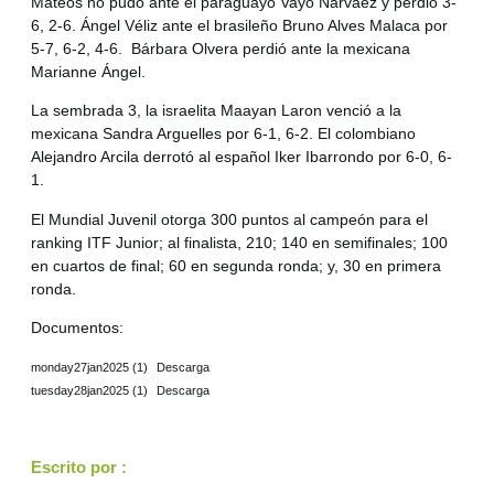
Mateos no pudo ante el paraguayo Vayo Narváez y perdió 3-
6, 2-6. Ángel Véliz ante el brasileño Bruno Alves Malaca por
5-7, 6-2, 4-6. Bárbara Olvera perdió ante la mexicana
Marianne Ángel.
La sembrada 3, la israelita Maayan Laron venció a la
mexicana Sandra Arguelles por 6-1, 6-2. El colombiano
Alejandro Arcila derrotó al español Iker Ibarrondo por 6-0, 6-
1.
El Mundial Juvenil otorga 300 puntos al campeón para el
ranking ITF Junior; al finalista, 210; 140 en semifinales; 100
en cuartos de final; 60 en segunda ronda; y, 30 en primera
ronda.
Documentos:
monday27jan2025 (1)
Descarga
tuesday28jan2025 (1)
Descarga
Escrito por :