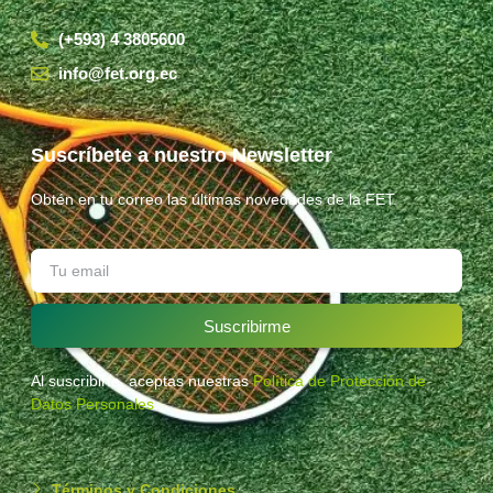
(+593) 4 3805600
info@fet.org.ec
Suscríbete a nuestro Newsletter
Obtén en tu correo las últimas novedades de la FET.
Suscribirme
Al suscribirte, aceptas nuestras
Política de Protección de
Datos Personales
.
Términos y Condiciones