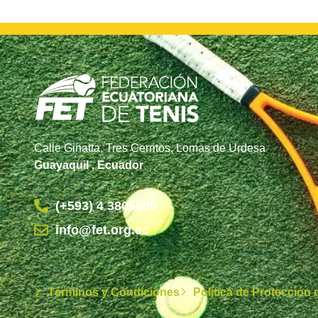
Calle Ginatta, Tres Cerritos, Lomas de Urdesa
Guayaquil , Ecuador
(+593) 4 3805600
info@fet.org.ec
Términos y Condiciones
Política de Protección