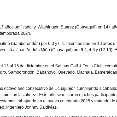
3 años unificado; y, Washington Suárez (Guayaquil) en 14+ años
a temporada 2024.
lino (Samborondón) por 6-0 y 6-1, mientras que en 13 años unif
 venció a Juan Andrés Miño (Guayaquil) por 6-4, 4-6 y (12-10). 
el 13 al 15 de diciembre en el Salinas Golf & Tenis Club, compit
ilagro, Samborondón, Babahoyo, Quevedo, Machala, Esmeraldas,
cimo octavo año consecutivo de Ecuajunior, cumpliendo a cabali
cibió con la calidez. Este año se iniciaron muchos participante
estamos trabajando en el nuevo calendario 2025 y tratando d
orneo, ingeniero Jonhny Saldivias.