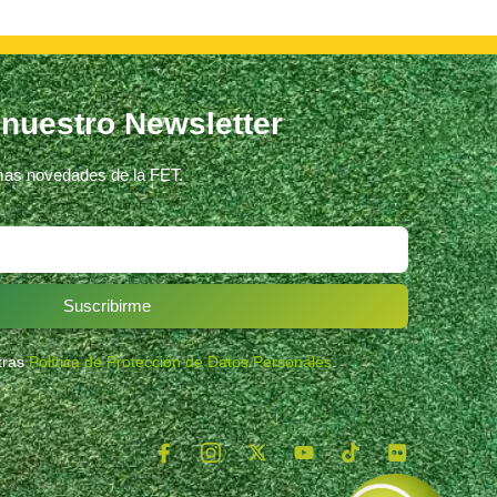
 nuestro Newsletter
imas novedades de la FET.
Suscribirme
stras
Política de Protección de Datos Personales
.