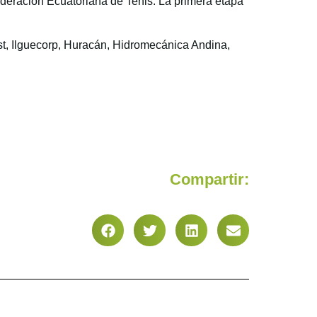
ederación Ecuatoriana de Tenis. La primera etapa
t, Ilguecorp, Huracán, Hidromecánica Andina,
Compartir: