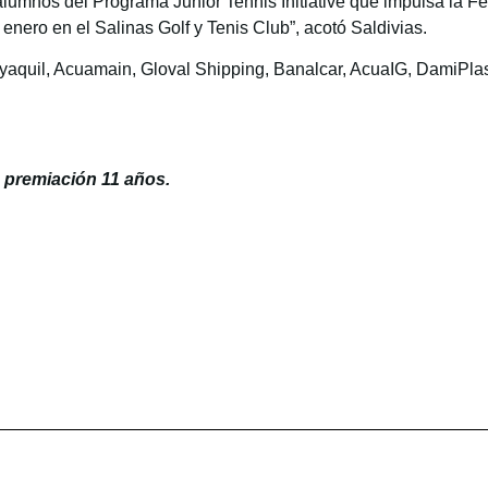
alumnos del Programa Junior Tennis Initiative que impulsa la F
enero en el Salinas Golf y Tenis Club”, acotó Saldivias.
yaquil, Acuamain, Gloval Shipping, Banalcar, AcuaIG, DamiPlas
 premiación 11 años.