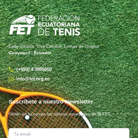
Calle Ginatta, Tres Cerritos, Lomas de Urdesa
Guayaquil , Ecuador
(+593) 4 3805600
info@fet.org.ec
Suscríbete a nuestro Newsletter
Obtén en tu correo las últimas novedades de la FET.