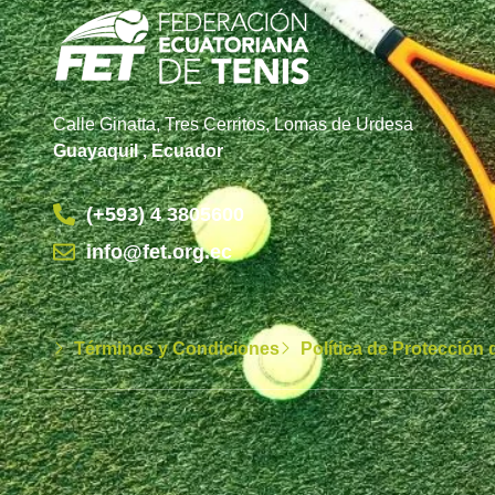
Calle Ginatta, Tres Cerritos, Lomas de Urdesa
Guayaquil , Ecuador
(+593) 4 3805600
info@fet.org.ec
Términos y Condiciones
Política de Protección