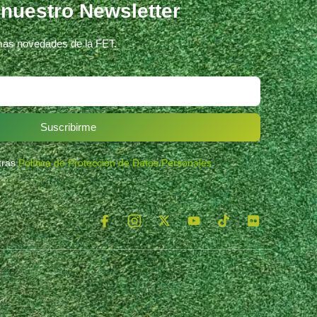
 nuestro Newsletter
imas novedades de la FET.
Suscribirme
stras
Política de Protección de Datos Personales
.