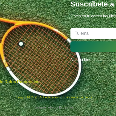
Suscríbete a
Obtén en tu correo las últ
Al suscribirte, aceptas nue
 de Datos Personales
Copyright © 2025 Federación Ecuatoriana de Tenis
Desarrollado por
Ecuasitios