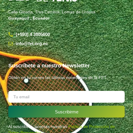
Calle Ginatta, Tres Cerritos, Lomas de Urdesa
Guayaquil , Ecuador
(+593) 4 3805600
info@fet.org.ec
Suscríbete a nuestro Newsletter
Obtén en tu correo las últimas novedades de la FET.
Suscribirme
Al suscribirte, aceptas nuestras
Política de Protección de
Datos Personales
.