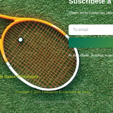
Suscríbete a
Obtén en tu correo las últ
Al suscribirte, aceptas nue
 de Datos Personales
Copyright © 2025 Federación Ecuatoriana de Tenis
Desarrollado por
Ecuasitios