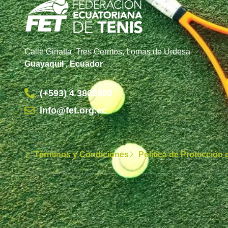
Calle Ginatta, Tres Cerritos, Lomas de Urdesa
Guayaquil , Ecuador
(+593) 4 3805600
info@fet.org.ec
Términos y Condiciones
Política de Protección