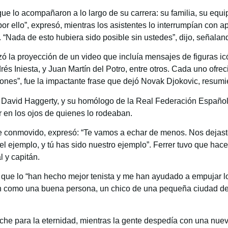
e lo acompañaron a lo largo de su carrera: su familia, su equipo 
por ello”, expresó, mientras los asistentes lo interrumpían con 
 “Nada de esto hubiera sido posible sin ustedes”, dijo, señalan
la proyección de un video que incluía mensajes de figuras ic
s Iniesta, y Juan Martín del Potro, entre otros. Cada uno ofre
iones”, fue la impactante frase que dejó Novak Djokovic, resumi
, David Haggerty, y su homólogo de la Real Federación Español
 en los ojos de quienes lo rodeaban.
te conmovido, expresó: “Te vamos a echar de menos. Nos dejaste 
el ejemplo, y tú has sido nuestro ejemplo”. Ferrer tuvo que ha
l y capitán.
sos que lo “han hecho mejor tenista y me han ayudado a empujar 
ran como una buena persona, un chico de una pequeña ciudad d
che para la eternidad, mientras la gente despedía con una nuev