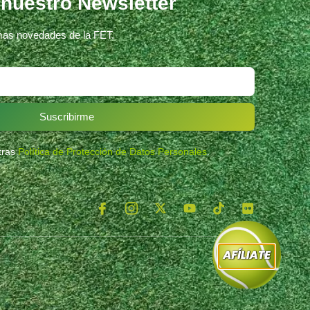
 nuestro Newsletter
imas novedades de la FET.
Suscribirme
stras
Política de Protección de Datos Personales
.