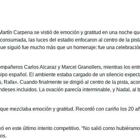
artín Carpena se vistió de emoción y gratitud en una noche qu
onsumada, las luces del estadio enfocaron al centro de la pist
que siguió fue mucho más que un homenaje: fue una celebración
ompañeros Carlos Alcaraz y Marcel Granollers, mientras los ent
ipo español. El ambiente estaba cargado de un silencio expectan
, Rafa». Cuando finalmente se dirigió al centro de la pista, aco
deses incluidos. La ovación parecía interminable, y Nadal, al 
z que mezclaba emoción y gratitud. Recordó con cariño los 20 año
 en este último intento competitivo. “No salió como hubiéramos 
os.