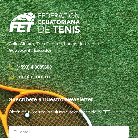
Calle Ginatta, Tres Cerritos, Lomas de Urdesa
Guayaquil , Ecuador
(+593) 4 3805600
info@fet.org.ec
Suscríbete a nuestro Newsletter
Obtén en tu correo las últimas novedades de la FET.