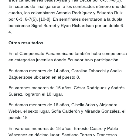
a los canadienses Jesús Ayala y Tait Becke por 6-3, 7-6(5).
En cuartos de final ganaron a los sembrados número uno del
cuadro, los colombianos Antonio Rodríguez y Eduardo Ruiz
por 6-3, 6-7(5), [10-8]. En semifinales derrotaron a la dupla
bonairense Sigrel Burnet y Ryan Richardson por un doble 6-
4.
Otros resultados
En el Campeonato Panamericano también hubo competencia
en categorías juveniles donde Ecuador tuvo participación.
En damas menores de 14 años, Carolina Tabacchi y Analia
Baquerizose ubicaron en el puesto 8.
En varones menores de 16 años, César Rodríguez y Andrés
Suárez, lograron el 10 lugar.
En damas menores de 16 años, Gisella Arias y Alejandra
Weber, el sexto lugar. Sofia Calderón y Miranda González, el
puesto 15.
En varones menores de 18 años, Ernesto Castro y Pablo
Vásconez en décimo lugar. Santiago Torres y Francesco