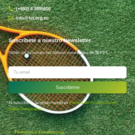
(+593) 4 3805600
info@fet.org.ec
Suscríbete a nuestro Newsletter
Obtén en tu correo las últimas novedades de la FET.
Suscribirme
Al suscribirte, aceptas nuestras
Política de Protección de
Datos Personales
.
Términos y Condiciones