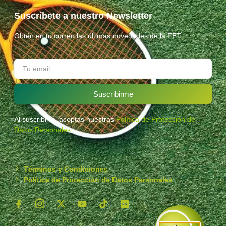
Suscríbete a nuestro Newsletter
Obtén en tu correo las últimas novedades de la FET.
Suscribirme
Al suscribirte, aceptas nuestras
Política de Protección de
Datos Personales
.
Términos y Condiciones
Política de Protección de Datos Personales