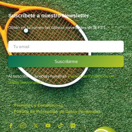
Suscríbete a nuestro Newsletter
Obtén en tu correo las últimas novedades de la FET.
Suscribirme
Al suscribirte, aceptas nuestras
Política de Protección de
Datos Personales
.
Términos y Condiciones
Política de Protección de Datos Personales