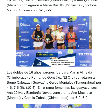
En damas, Suliban Dávalos (Chimborazo) y Kyara Quiñónez
(Manabí) doblegaron a María Bustillo (Pichincha) y Victoria
Maruri (Guayas) por 6-1, 7-5.
Los dobles de 16 años varones fue para Martin Almeida
(Chimborazo) y Fernando González (El Oro) derrotaron a
Bruno Cabezas (Guayas) y Guido Montalvo (Tungurahua) por
4-6, 7-6 (6), (10-4). En la rama femenina, las guayasenses
Ana Játiva y Estefanía Novoa vencieron a Ana Machuca
(Manabí) y Camila Zabala (Chimborazo) por 6-2, 6-2.