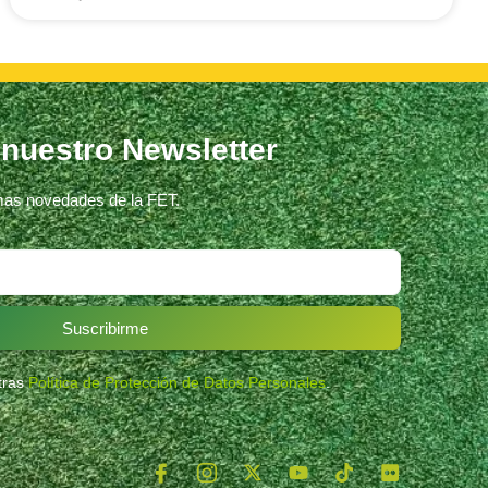
 nuestro Newsletter
imas novedades de la FET.
Suscribirme
stras
Política de Protección de Datos Personales
.