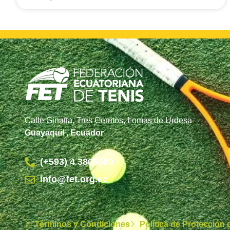
Calle Ginatta, Tres Cerritos, Lomas de Urdesa
Guayaquil , Ecuador
(+593) 4 3805600
info@fet.org.ec
Términos y Condiciones
Política de Protección