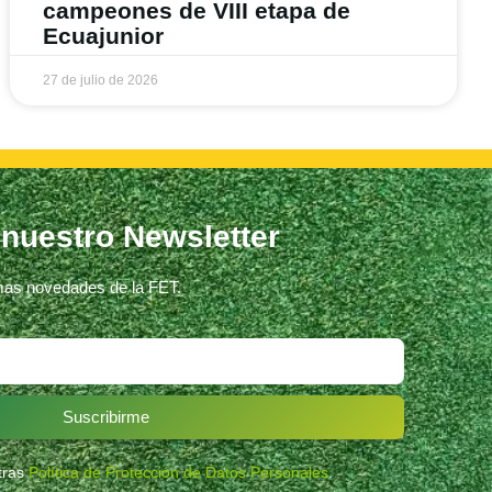
campeones de VIII etapa de
Ecuajunior
27 de julio de 2026
 nuestro Newsletter
imas novedades de la FET.
Suscribirme
stras
Política de Protección de Datos Personales
.