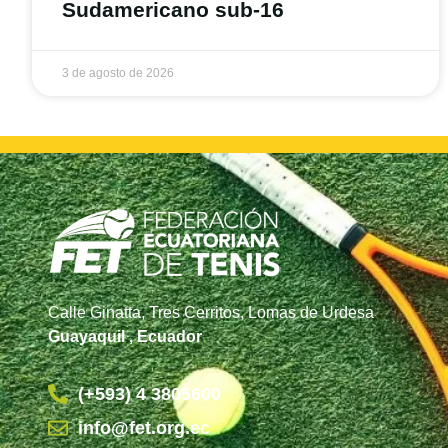
Sudamericano sub-16
3 de agosto de 2026
Calle Ginatta, Tres Cerritos, Lomas de Urdesa
Guayaquil , Ecuador
(+593) 4 3805600
info@fet.org.ec