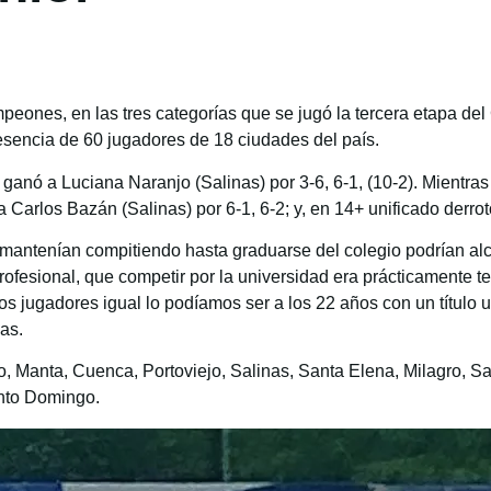
ones, en las tres categorías que se jugó la tercera etapa del 
esencia de 60 jugadores de 18 ciudades del país.
anó a Luciana Naranjo (Salinas) por 3-6, 6-1, (10-2). Mientra
a Carlos Bazán (Salinas) por 6-1, 6-2; y, en 14+ unificado derro
antenían compitiendo hasta graduarse del colegio podrían alca
 profesional, que competir por la universidad era prácticamente
 jugadores igual lo podíamos ser a los 22 años con un título 
ias.
ito, Manta, Cuenca, Portoviejo, Salinas, Santa Elena, Milagro
nto Domingo.