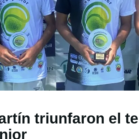
rtín triunfaron el t
nior