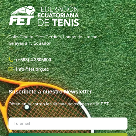
Calle Ginatta, Tres Cerritos, Lomas de Urdesa
Guayaquil , Ecuador
(+593) 4 3805600
info@fet.org.ec
Suscríbete a nuestro Newsletter
Obtén en tu correo las últimas novedades de la FET.