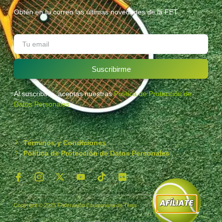
Obtén en tu correo las últimas novedades de la FET.
Suscribirme
Al suscribirte, aceptas nuestras
Política de Protección de
Datos Personales
.
Términos y Condiciones
Política de Protección de Datos Personales
Copyright © 2025 Federación Ecuatoriana de Tenis