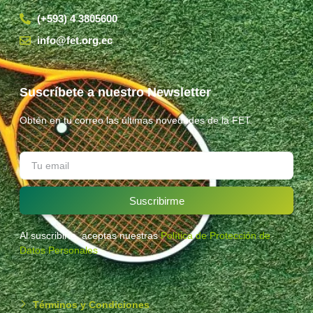
(+593) 4 3805600
info@fet.org.ec
Suscríbete a nuestro Newsletter
Obtén en tu correo las últimas novedades de la FET.
Suscribirme
Al suscribirte, aceptas nuestras
Política de Protección de
Datos Personales
.
Términos y Condiciones