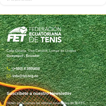
Calle Ginatta, Tres Cerritos, Lomas de Urdesa
Guayaquil , Ecuador
(+593) 4 3805600
info@fet.org.ec
Suscríbete a nuestro Newsletter
Obtén en tu correo las últimas novedades de la FET.