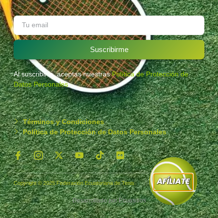
Suscribirme
Al suscribirte, aceptas nuestras
Política de Protección de
Datos Personales
.
Términos y Condiciones
Política de Protección de Datos Personales
Copyright © 2025 Federación Ecuatoriana de Tenis
Desarrollado por
Ecuasitios