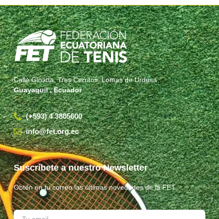
Calle Ginatta, Tres Cerritos, Lomas de Urdesa
Guayaquil , Ecuador
(+593) 4 3805600
info@fet.org.ec
Suscríbete a nuestro Newsletter
Obtén en tu correo las últimas novedades de la FET.