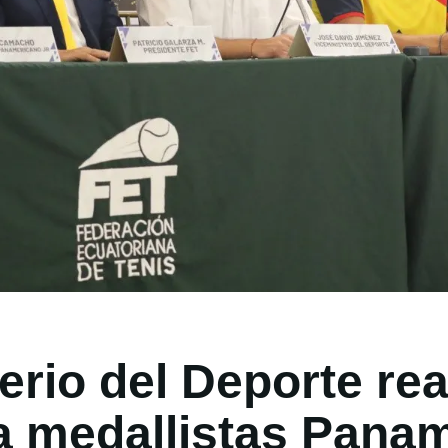
erio del Deporte rea
a medallistas Pana