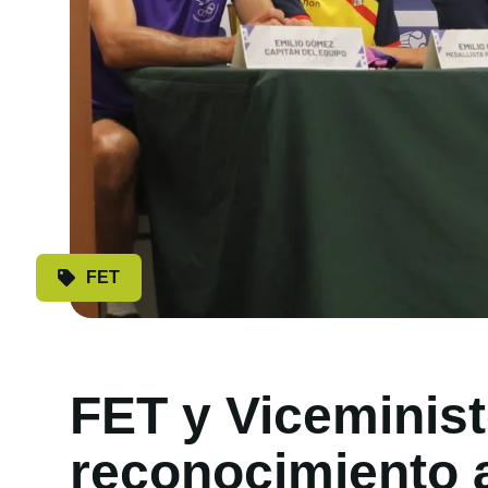
FET
FET y Viceminist
reconocimiento 