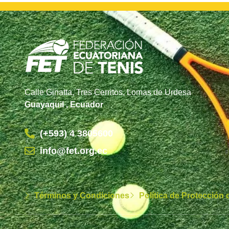
Calle Ginatta, Tres Cerritos, Lomas de Urdesa
Guayaquil , Ecuador
(+593) 4 3805600
info@fet.org.ec
Términos y Condiciones
Política de Protección