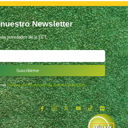
 nuestro Newsletter
imas novedades de la FET.
Suscribirme
stras
Política de Protección de Datos Personales
.