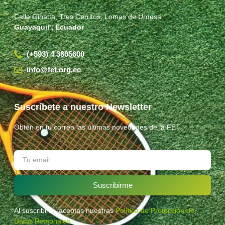
Calle Ginatta, Tres Cerritos, Lomas de Urdesa
Guayaquil , Ecuador
(+593) 4 3805600
info@fet.org.ec
Suscríbete a nuestro Newsletter
Obtén en tu correo las últimas novedades de la FET.
Suscribirme
Al suscribirte, aceptas nuestras
Política de Protección de
Datos Personales
.