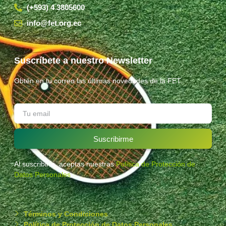
(+593) 4 3805600
info@fet.org.ec
Suscríbete a nuestro Newsletter
Obtén en tu correo las últimas novedades de la FET.
Suscribirme
Al suscribirte, aceptas nuestras
Política de Protección de
Datos Personales
.
Términos y Condiciones
Política de Protección de Datos Personales