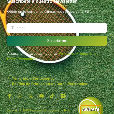
Suscríbete a nuestro Newsletter
Obtén en tu correo las últimas novedades de la FET.
Suscribirme
Al suscribirte, aceptas nuestras
Política de Protección de
Datos Personales
.
Términos y Condiciones
Política de Protección de Datos Personales
Copyright © 2025 Federación Ecuatoriana de Tenis