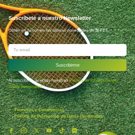
Suscríbete a nuestro Newsletter
Obtén en tu correo las últimas novedades de la FET.
Suscribirme
Al suscribirte, aceptas nuestras
Política de Protección de
Datos Personales
.
Términos y Condiciones
Política de Protección de Datos Personales