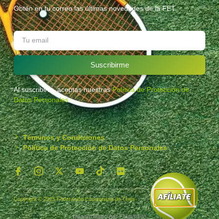
Obtén en tu correo las últimas novedades de la FET.
Suscribirme
Al suscribirte, aceptas nuestras
Política de Protección de
Datos Personales
.
Términos y Condiciones
Política de Protección de Datos Personales
Copyright © 2025 Federación Ecuatoriana de Tenis
Desarrollado por
Ecuasitios