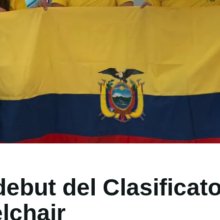
ebut del Clasificat
lchair