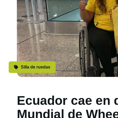
Silla de ruedas
Ecuador cae en d
Mundial de Whee