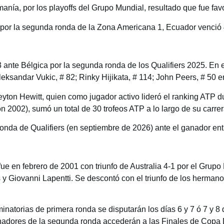
anía, por los playoffs del Grupo Mundial, resultado que fue favo
 por la segunda ronda de la Zona Americana 1, Ecuador venció 
-3 ante Bélgica por la segunda ronda de los Qualifiers 2025. En 
ksandar Vukic, # 82; Rinky Hijikata, # 114; John Peers, # 50 e
eyton Hewitt, quien como jugador activo lideró el ranking ATP 
002), sumó un total de 30 trofeos ATP a lo largo de su carrer
ronda de Qualifiers (en septiembre de 2026) ante el ganador en
 en febrero de 2001 con triunfo de Australia 4-1 por el Grupo M
y Giovanni Lapentti. Se descontó con el triunfo de los herman
inatorias de primera ronda se disputarán los días 6 y 7 ó 7 y 8 
anadores de la segunda ronda accederán a las Finales de Copa 