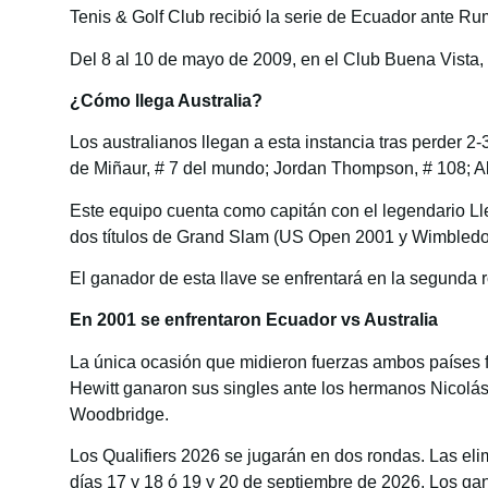
Tenis & Golf Club recibió la serie de Ecuador ante Rum
Del 8 al 10 de mayo de 2009, en el Club Buena Vista,
¿Cómo llega Australia?
Los australianos llegan a esta instancia tras perder 2
de Miñaur, # 7 del mundo; Jordan Thompson, # 108; Ale
Este equipo cuenta como capitán con el legendario Ll
dos títulos de Grand Slam (US Open 2001 y Wimbledon 2
El ganador de esta llave se enfrentará en la segunda 
En 2001 se enfrentaron Ecuador vs Australia
La única ocasión que midieron fuerzas ambos países fue
Hewitt ganaron sus singles ante los hermanos Nicolás 
Woodbridge.
Los Qualifiers 2026 se jugarán en dos rondas. Las elim
días 17 y 18 ó 19 y 20 de septiembre de 2026. Los g