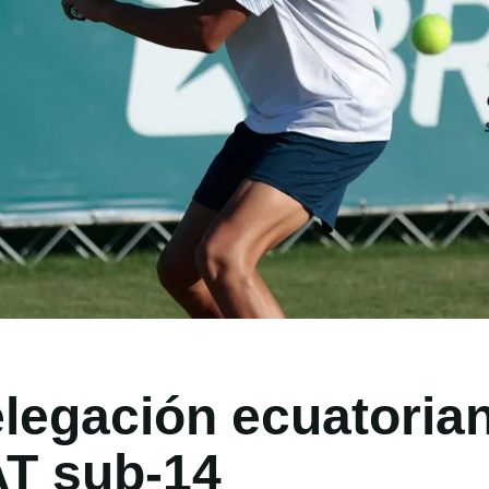
legación ecuatoria
T sub-14