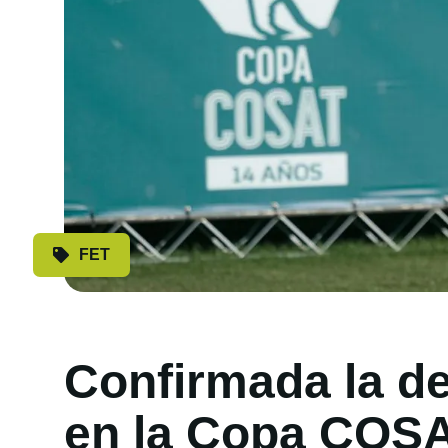
FET
Confirmada la de
en la Copa COSA