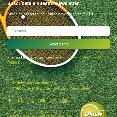
Suscríbete a nuestro Newsletter
Obtén en tu correo las últimas novedades de la FET.
Suscribirme
Al suscribirte, aceptas nuestras
Política de Protección de
Datos Personales
.
Términos y Condiciones
Política de Protección de Datos Personales
Copyright © 2025 Federación Ecuatoriana de Tenis