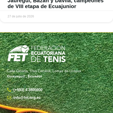
Jauregui, Bazán y Dávila, campeones
de VIII etapa de Ecuajunior
27 de julio de 2026
Calle Ginatta, Tres Cerritos, Lomas de Urdesa
Guayaquil , Ecuador
(+593) 4 3805600
info@fet.org.ec