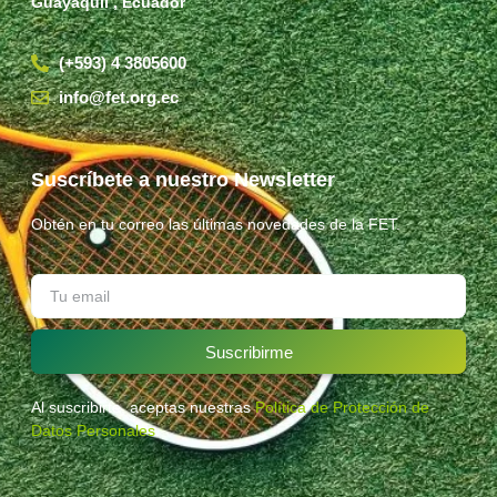
Guayaquil , Ecuador
(+593) 4 3805600
info@fet.org.ec
Suscríbete a nuestro Newsletter
Obtén en tu correo las últimas novedades de la FET.
Suscribirme
Al suscribirte, aceptas nuestras
Política de Protección de
Datos Personales
.