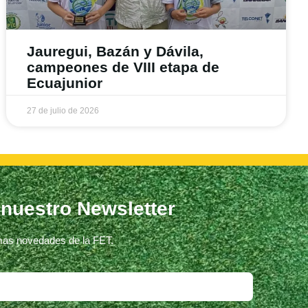
Jauregui, Bazán y Dávila,
campeones de VIII etapa de
Ecuajunior
27 de julio de 2026
 nuestro Newsletter
imas novedades de la FET.