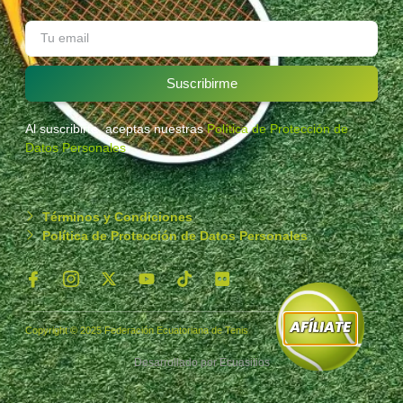
Suscribirme
Al suscribirte, aceptas nuestras
Política de Protección de
Datos Personales
.
Términos y Condiciones
Política de Protección de Datos Personales
Copyright © 2025 Federación Ecuatoriana de Tenis
Desarrollado por
Ecuasitios