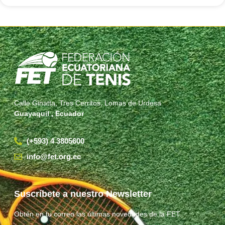
Calle Ginatta, Tres Cerritos, Lomas de Urdesa
Guayaquil , Ecuador
(+593) 4 3805600
info@fet.org.ec
Suscríbete a nuestro Newsletter
Obtén en tu correo las últimas novedades de la FET.