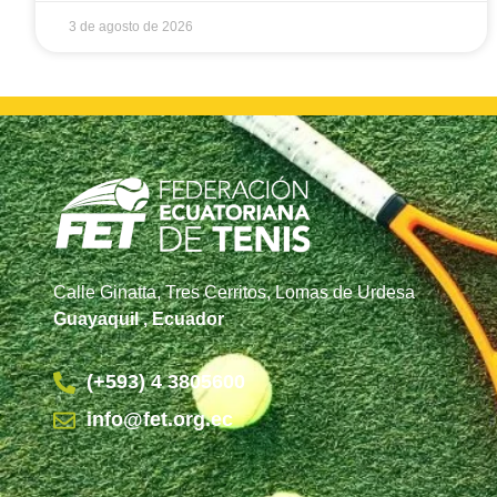
3 de agosto de 2026
Calle Ginatta, Tres Cerritos, Lomas de Urdesa
Guayaquil , Ecuador
(+593) 4 3805600
info@fet.org.ec