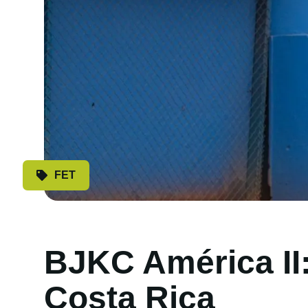
FET
BJKC América II:
Costa Rica