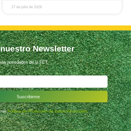
27 de julio de 2026
 nuestro Newsletter
imas novedades de la FET.
Suscribirme
stras
Política de Protección de Datos Personales
.